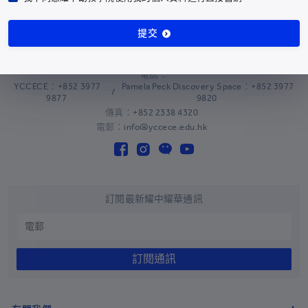
安提瓜和巴布達
+1-268
提交
阿根廷
+54
耀中幼教學院
香港仔田灣田灣山道2號
亞美尼亞
+374
電話：
YCCECE：+852 3977
Pamela Peck Discovery Space：+852 3977
阿魯巴島
+297
/
9877
9820
傳真：+852 2338 4320
澳大利亞
+61
電郵：info@yccece.edu.hk
奧地利
+43
阿塞拜疆
+994
巴哈馬
+1-242
訂閱最新耀中耀華通訊
巴林
+973
孟加拉國
+880
訂閱通訊
巴巴多斯
+1-246
白俄羅斯
+375