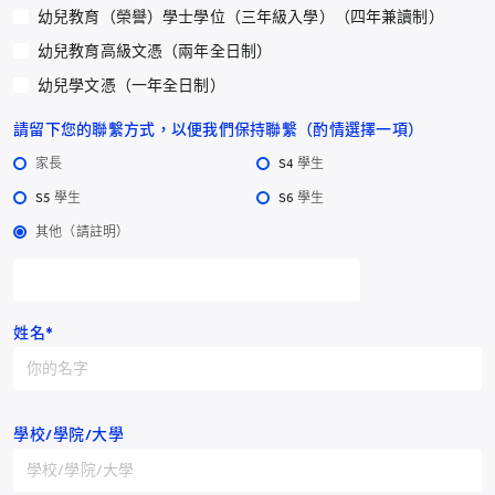
幼兒教育（榮譽）學士學位（三年級入學）（四年兼讀制）
幼兒教育高級文憑（兩年全日制）
幼兒學文憑（一年全日制）
幼稚園質量評估量表 繁
幼稚園質量評估量表 簡
體中文版
體中文版
請留下您的聯繫方式，以便我們保持聯繫（酌情選擇一項）
家長
S4 學生
立即訂購
立即訂購
S5 學生
S6 學生
其他（請註明）
姓名*
耀中幼教學院學生教師
《中華蒙學小故事》圖
學校/學院/大學
系列 - 原創英文兒童故
畫叢書
事書集
立即訂購