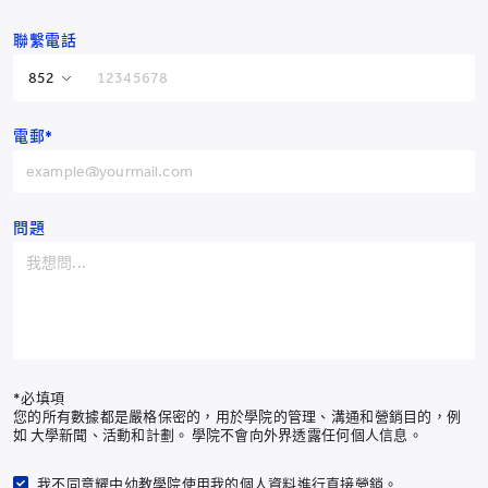
立即訂購
聯繫電話
禮品及紀念品
香港特別行政區
+852
電郵*
中國
+86
阿富汗
+93
阿爾巴尼亞
+355
問題
阿爾及利亞
+213
畢業熊套裝
美屬薩摩亞
+1-684
Order Now
安道爾
+376
安哥拉
+244
耀中幼教學院
*必填項
您的所有數據都是嚴格保密的，用於學院的管理、溝通和營銷目的，例
安圭拉
+1-264
如 大學新聞、活動和計劃。 學院不會向外界透露任何個人信息。
南極洲
+672
我不同意耀中幼教學院使用我的個人資料進行直接營銷。