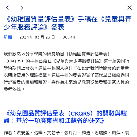
《幼稚園質量評估量表》手稿在《兒童與青
少年服務評論》發表
新聞
2024 年 03 月 23 日
06 : 44
我們欣然地分享學院的研究項目《幼稚園質量評估量表》
（CKQRS）的手稿已經在《兒童與青少年服務評論》這一頂尖同行
學術期刊上發表。這篇手稿深入探討了在設計我們所開發的評量量
表時所使用的理論模型。這篇手稿的發表證實了該模型已經經過同
行評審者的檢驗和驗證，將作為未來幼兒教育從業者和研究人員的
參考依據。
《幼兒園品質評估量表（CKQRS）的開發與驗
證：基於一項廣東省和江蘇省的研究》
作者：洪安盈、張曄、文若予、張丹丹、韓浩、潘瑞鋒、時萍、袁