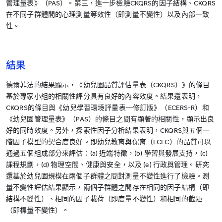
管理量表》（PAS）。第三，進一步檢驗CKQRS的因子結構、CKQRS
在不同子群體間的心理測量等效性（即測量不變性）以及內部一致
性。
結果
德爾菲法的結果顯示，《幼兒園品質評估量表（CKQRS）》的條目
基於專家小組的相關性評分具有良好的內容效度。結果還表明，
CKQRS的條目與《幼兒學習環境評量表—修訂版》（ECERS-R）和
《幼兒園管理量表》（PAS）的條目之間有顯著的相關性，顯示出良
好的同時效度。另外，探索性因子分析結果表明，CKQRS與五個一
階因子模型的契合度良好。即幼兒教育與保育（ECEC）的品質可以
通過五個組成部分來評估：(a) 近端特徵，(b) 學習與發展支持，(c)
課程規劃，(d) 物理空間、健康與安全，以及 (e) 行政與管理。研究
還基於幼兒園規模在兩個子群體之間對測量不變性進行了檢驗。測
量不變性評估結果顯示，兩個子群體之間存在相同的因子結構（即
結構不變性）、相同的因子載荷（即度量不變性）和相同的截距
（即標量不變性）。