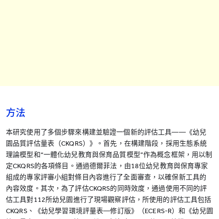
方法
本研究使用了多個步驟來構建並驗證一個新的評估工具——《幼兒
園品質評估量表（CKQRS）》。首先，在構建階段，採用生態系統
理論模型和“一體化幼兒教育與保育品質模型”作為概念框架，用以制
定CKQRS的各項條目。通過德爾菲法，由18位幼兒教育與保育專家
組成的專家評審小組對條目內容進行了全面審查，以確保新工具的
內容效度。其次，為了評估CKQRS的同時效度，通過使用不同的評
估工具對112所幼兒園進行了現場觀察評估，所使用的評估工具包括
CKQRS、《幼兒學習環境評量表—修訂版》（ECERS-R）和《幼兒園