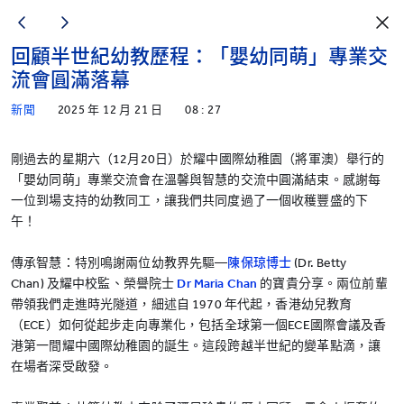
回顧半世紀幼教歷程：「嬰幼同萌」專業交
流會圓滿落幕
新聞
2025 年 12 月 21 日
08 : 27
剛過去的星期六（12月20日）於耀中國際幼稚園（將軍澳）舉行的
「嬰幼同萌」專業交流會在溫馨與智慧的交流中圓滿結束。感謝每
一位到場支持的幼教同工，讓我們共同度過了一個收穫豐盛的下
午！
傳承智慧：特別鳴謝兩位幼教界先驅—
陳保
琼
博士
(Dr. Betty
Chan) 及耀中校監、榮譽院士
Dr Maria Chan
的寶貴分享。兩位前輩
帶領我們走進時光隧道，細述自 1970 年代起，香港幼兒教育
（ECE）如何從起步走向專業化，包括全球第一個ECE國際會議及香
港第一間耀中國際幼稚園的誕生。這段跨越半世紀的變革點滴，讓
在場者深受啟發。