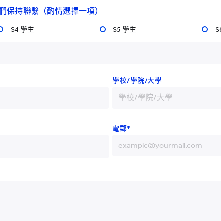
們保持聯繫（酌情選擇一項）
學院副校長林文全博士及教職
鐵學院的來訪。小組由港鐵
S4 學生
S5 學生
S
議的目的是探討兩所專上院
學校/學院/大學
承，以及它如何成為亞洲第
兒教育學士學位之院校。當
活實驗室—耀學園，展示關
孩子、父母/照顧者的參與，
電郵*
或「短期耀學園」專案，將
。
+852
+86
磡，現時在港不同地方設有
們的認可課程包括「鐵路工
+93
「運輸研究」等。
+355