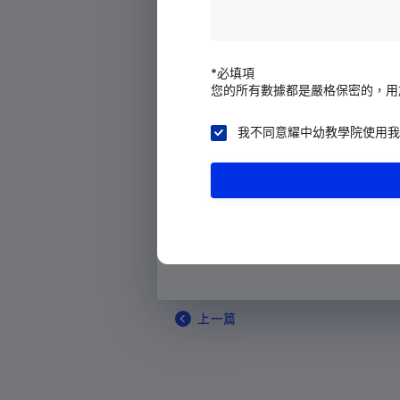
阿爾及利亞
大家一起討論在遊戲、跨代參
識，在各方面的意向志同道合
美屬薩摩亞
探討在招募本地和外地學生方
*必填項
安道爾
您的所有數據都是嚴格保密的，用
用，以明志教學的理想。
安哥拉
我不同意耀中幼教學院使用我
雙方表示有興趣在多方面進行
安圭拉
鼓舞人心。接下來，我們期待
南極洲
合作方式，造福社區。
安提瓜和巴布達
阿根廷
亞美尼亞
阿魯巴島
上一篇
澳大利亞
奧地利