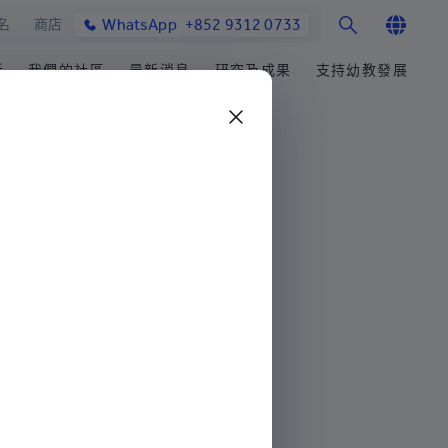
WhatsApp
+852 9312 0733
名
商店
English
活
我們的社區
最新消息
研究及成果
支持幼教發展
繁體中文
士課程
館與校園設施
合作伙伴
研究辦事處
學院消息
籌募重點
简体中文
教學院
園
參與社區發展
研究領域
媒體報導
善長芳名錄
發展處
畢業生及校友
研究發展
學院通訊及刊物
立即捐贈
心聲及分享
楚珩教育研究所
最新活動
耀中傑出教育家
活動
中華蒙學苑
業生
網站
交流
詢