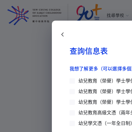
找尋學校
耀中幼教學
所有耀中耀
返回上一頁
查詢信息表
學院消息
>
新聞
>
與港鐵學院
我想了解更多（可以選擇多個
幼兒教育（榮譽）學士學
幼兒教育（榮譽）學士學
與港鐵學院交流
幼兒教育（榮譽）學士學
新聞
2023 年 09 月 29 日
20 : 
幼兒教育高級文憑（兩年
幼兒學文憑（一年全日制