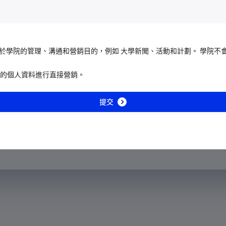
+213
與和社區外展方面的專業知
。在大專院校層面上，雙方
+1-684
面可能產生的一些協同作
+376
於學院的管理、溝通和營銷目的，例如 大學新聞、活動和計劃。 學院不
+244
的個人資料進行直接營銷。
合作。是次交流富有成效，
+1-264
參觀港鐵學院，並瞭解更多
提交
+672
+1-268
+54
+374
+297
+61
+43