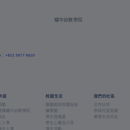
+994
+1-242
耀中幼教學院
+973
+880
+1-246
ace：+852 3977 9820
+375
+32
+501
+229
申請
校園生活
我們的社區
+1-441
活動
圖書館與校園設施
合作伙伴
選擇耀中幼教學院
耀學園
參與社區發展
+975
報名
學生發展處
畢業生及校友
+591
生入學
學生心聲及分享
學生入學
學生活動