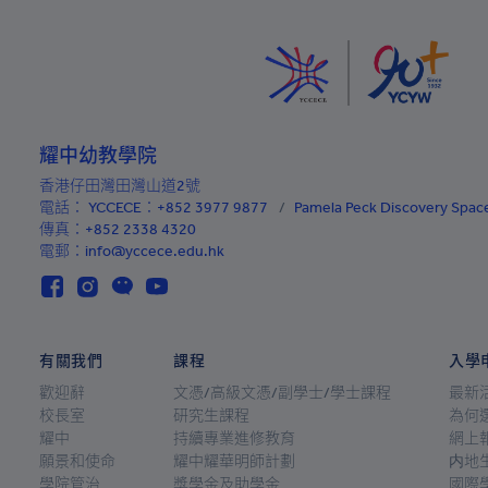
阿塞拜疆
巴哈馬
巴林
孟加拉國
耀中幼教學院
巴巴多斯
香港仔田灣田灣山道2號
電話：
YCCECE：+852 3977 9877
/
Pamela Peck Discovery Sp
白俄羅斯
傳真：+852 2338 4320
電郵：info@yccece.edu.hk
比利時
伯利茲
貝寧
有關我們
課程
入學
百慕大
歡迎辭
文憑/高級文憑/副學士/學士課程
最新
校長室
研究生課程
為何
不丹
耀中
持續專業進修教育
網上
玻利維亞
願景和使命
耀中耀華明師計劃
内地
學院管治
獎學金及助學金
國際