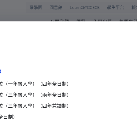
耀學園
圖書館
Learn@YCCECE
學生平台
報
有關我們
課程
入學申請
校園生
院
華學校
歡迎辭
文憑/高級文憑/副學士/學
最新活動
圖書
校長室
研究生課程
為何選擇耀中幼
耀學
耀中
持續專業進修教育
網上報名
學生
交流討論
）
願景和使命
耀中耀華明師計劃
内地生入學
學生
學院管治
獎學金及助學金
國際學生入學
學生
位（一年級入學）（四年全日制）
位（三年級入學）（兩年全日制）
領導團隊
準畢
討論
報名網站
報名
位（三年級入學）（四年兼讀制）
傑出人士
學生
39
查
全日制）
職位空缺
）
聯絡我們