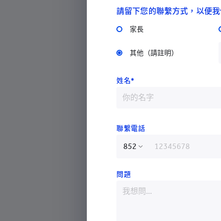
請留下您的聯繫方式，以便我
2023年9月29日，耀中幼教
員接待港鐵公司全資子公司港
家長
學院院長何天健博士帶領。會
其他（請註明）
校之間可能合作的領域。
姓名*
耀中幼教學院分享了其教育傳
一間及唯一一所提供專業的幼
日除會議外，亦參觀了本校生
於通過遊戲學習、信任和尊重
聯繫電話
以及我們通過「流動耀學園」
遊戲帶入社區的獨特市場定位
香港特別行政區
問題
中國
港鐵學院成立七年，校址在紅
多個校舍。港鐵學院分享了他
阿富汗
程」、「運輸運營與管理」和
阿爾巴尼亞