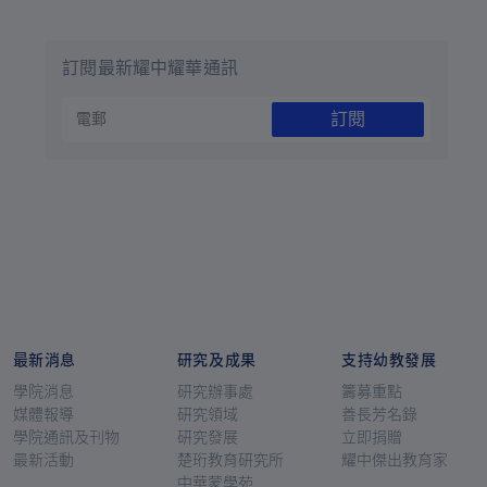
訂閱最新耀中耀華通訊
訂閱
最新消息
研究及成果
支持幼教發展
學院消息
研究辦事處
籌募重點
媒體報導
研究領域
善長芳名錄
學院通訊及刊物
研究發展
立即捐贈
最新活動
楚珩教育研究所
耀中傑出教育家
中華蒙學苑