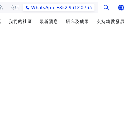
WhatsApp
+852 9312 0733
名
商店
English
活
我們的社區
最新消息
研究及成果
支持幼教發展
繁體中文
士課程
館與校園設施
合作伙伴
研究辦事處
學院消息
籌募重點
简体中文
教學院
園
參與社區發展
研究領域
媒體報導
善長芳名錄
發展處
畢業生及校友
研究發展
學院通訊及刊物
立即捐贈
心聲及分享
楚珩教育研究所
最新活動
耀中傑出教育家
活動
中華蒙學苑
業生
網站
交流
詢