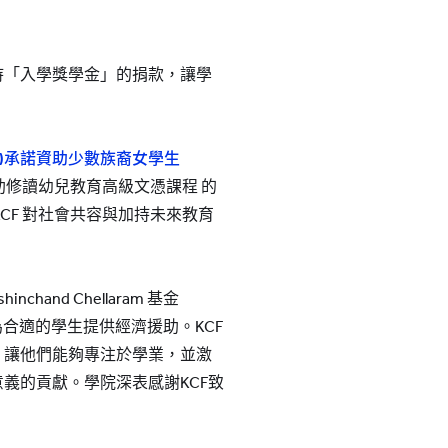
持「入學獎學金」的捐款，讓學
)
承諾資助少數族裔女學生
資助修讀幼兒教育高級文憑課程 的
CF 對社會共容與加持未來教育
chand Chellaram 基金
，為合適的學生提供經濟援助。KCF
，讓他們能夠專注於學業，並激
義的貢獻。學院深表感謝KCF致
。