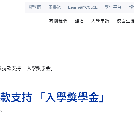
耀學園
圖書館
Learn@YCCECE
學生平台
報
有關我們
課程
入學申請
校園生
院
華學校
歡迎辭
文憑/高級文憑/副學士/學
最新活動
圖書
校長室
研究生課程
為何選擇耀中幼
耀學
耀中
持續專業進修教育
網上報名
學生
慨捐款支持 「入學獎學金」
願景和使命
耀中耀華明師計劃
内地生入學
學生
學院管治
獎學金及助學金
國際學生入學
學生
領導團隊
準畢
款支持 「入學獎學金」
報名網站
報名
傑出人士
學生
13
查
職位空缺
聯絡我們