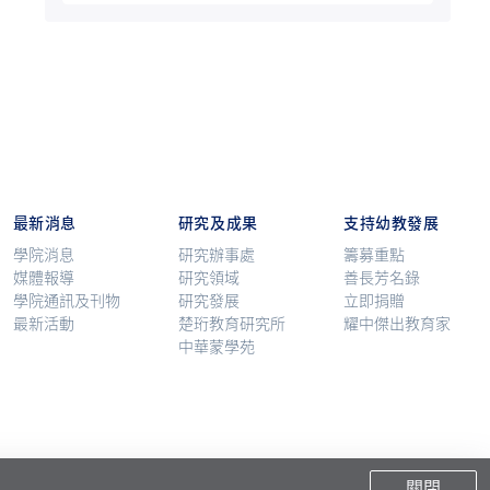
最新消息
研究及成果
支持幼教發展
學院消息
研究辦事處
籌募重點
媒體報導
研究領域
善長芳名錄
學院通訊及刊物
研究發展
立即捐贈
最新活動
楚珩教育研究所
耀中傑出教育家
中華蒙學苑
關閉