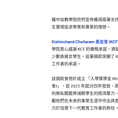
耀中幼教學院欣然宣佈獲得兩筆支
生實現追求學業和專業的理想。
Kishinchand Chellaram
基金會
(KCF
學院衷心感謝 KCF 的慷慨承諾，
少數族裔女學生。這筆捐款突顯了 K
工作者的承諾。
該捐款會用於成立 「入學獎學金 (Kishin
會)」，從 2025 年起分四年發放
的無私關愛將減輕學生的經濟壓力
勵他們在未來的事業生涯中作出具意
力於培育下一代教育工作者的熱忱