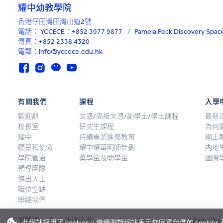
耀中幼教學院
香港仔田灣田灣山道2號
電話：
YCCECE：+852 3977 9877
/
Pamela Peck Discovery Sp
傳真：+852 2338 4320
電郵：info@yccece.edu.hk
有關我們
課程
入學
歡迎辭
文憑/高級文憑/副學士/學士課程
最新
校長室
研究生課程
為何
耀中
持續專業進修教育
網上
願景和使命
耀中耀華明師計劃
内地
學院管治
獎學金及助學金
國際
領導團隊
傑出人士
職位空缺
聯絡我們
導覽頁
法律信息
© Yew Chung College of Early Chil
此網站採用了 cookies。繼續瀏覽網站表示您同意我們的 cookies