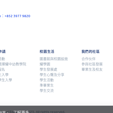
ace：+852 3977 9820
申請
校園生活
我們的社區
活動
圖書館與校園設施
合作伙伴
選擇耀中幼教學院
耀學園
參與社區發展
報名
學生發展處
畢業生及校友
生入學
學生心聲及分享
學生入學
學生活動
準畢業生
學生交流
dhood Education 2023. All rights reserved.
了解更多
 政策。