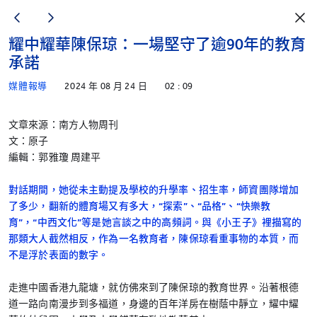
耀中耀華陳保琼：一場堅守了逾90年的教育
承諾
媒體報導
2024 年 08 月 24 日
02 : 09
文章來源：南方人物周刊
文：原子
編輯：郭雅瓊 周建平
對話期間，她從未主動提及學校的升學率、招生率，師資團隊增加
了多少，翻新的體育場又有多大，“探索”、“品格”、“快樂教
育”，“中西文化”等是她言談之中的高頻詞。與《小王子》裡描寫的
那類大人截然相反，作為一名教育者，陳保琼看重事物的本質，而
不是浮於表面的數字。
走進中國香港九龍塘，就仿佛來到了陳保琼的教育世界。沿著根德
道一路向南漫步到多福道，身邊的百年洋房在樹蔭中靜立，耀中耀