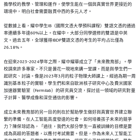
擔學校的教學、管理和運作，使學生能在一個與真實世界更接近的
環境中，明白社會需要融貫中西的多元人才。
從數據上看，耀中學生IB（國際文憑大學預科課程）雙語文憑的通過
率連續多年達60%以上。在耀中，大部分同學選修的雙語是中英
文。過去五年，全球獲得IBDP雙語文憑的考生的平均占比僅為
26.18%。
在迎來2023-2024學年之際，耀中耀華成立了「未來教育部」。學
校請來許多專家，不只是曇花一現地來講一堂課，而是與學生們一
起研究、討論。像是2023年3月的粒子物理大師課上，經過為期一周
識別基本粒子的實驗，學生們和來自歐洲核子研究中心及費米國家
加速器實驗室（Fermilab）的研究員交流，探討這一領域的研究對量
子計算、醫學成像和深空通信的影響。
成立未來教育部的另一目的則在於幫助學生做好與真實世界建立聯
繫的準備。在人工智能高度發達的社會，如何培養孩子未來的競爭
力？陳保琼認為，「過往，我們大部分學生一直被訓練的目標是要
成為高超的答題者，以應付考試需要。但是，作為未來人工智能工