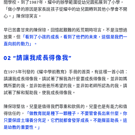
間學校。到了1987年，耀中的辦學範圍從幼兒園拓展到了小學，
「做小學的原因是家長說孩子從耀中的幼兒園轉到其他小學會不開
心。」陳保琼笑言。
早已苦盡甘來的陳保琼，回憶起艱難的拓荒期時坦言，不是沒想過
放棄，但
「看到了小孩的成長，看到了他們的未來，這個是我們一
直向前的動力」。
02 “請讓我成長得像我”
在1975年刊發的《耀中學前教育》手冊的首頁，有這樣一首小詩：
請讓我成長得像我，請試著了解我為什麼要成長得像我，並非如媽
媽所要的我，並非如爸爸所希望的我，並非如老師所認為的我，請
試著了解和幫助我，使我成長得像我。
陳保琼堅信，兒童是值得我們尊重和欽佩的，兒童也是有能力和值
得信任的，
「做教育就是種下一顆種子，不要管會長出來什麼，你
只要保證土壤養分充足，它們就都會發芽成長。不能揠苗助長，這
是幼教的重要性。」