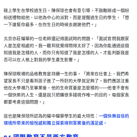
碰上學生在學校過生日，陳保琼也會有意引導，不鼓勵辦成一個紛
紛送禮物給他、以他為中心的派對，而是提醒過生日的學生，「想
一下誰幫你最多，在你生日的時候去謝謝他們。」
北京亦莊耀華的一位老師還記得面試時的問題，「面試官問我跟家
人是怎麼相處的。我一聽到就覺得問得太好了，因為你能通過這個
知道我是怎樣的人，而你只有知道了我是怎樣的人，才能判斷我是
否可以在人格上對我的學生產生影響。」
陳保琼眼裡的品格教育是持續一生的事，「將來在社會上，我們希
望家長不只是看到孩子進了一所好的大學就足夠了，我們應該注重
他在大學裡乃至畢業後，他的生命質量是怎麼樣的——他會不會有
一個快樂的人生，還是說只把賺很多錢視作唯一的目的。每個家長
都要考慮這個問題。」
這也是陳保琼所認為的耀中耀華學生的最大特性：
一個快樂自信的
環境所帶來的愉悅感和獨立探索得到答案後的滿足感。