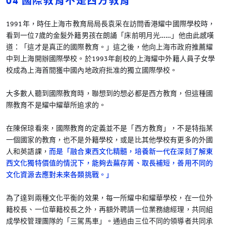
04 國際教育不是西方教育
1991年，時任上海市教育局局長袁采在訪問香港耀中國際學校時，
看到一位7歲的金髮外籍男孩在朗誦「床前明月光……」他由此感嘆
道：「這才是真正的國際教育。」這之後，他向上海市政府推薦耀
中到上海開辦國際學校。於1993年創校的上海耀中外籍人員子女學
校成為上海首間獲中國內地政府批准的獨立國際學校。
大多數人聽到國際教育時，聯想到的想必都是西方教育，但這種國
際教育不是耀中耀華所追求的。
在陳保琼看來，國際教育的定義並不是「西方教育」，不是特指某
一個國家的教育，也不是外籍學校，或是比其他學校有更多的外國
人和英語課，
而是「融合東西文化精髓，培養新一代在深刻了解東
西文化獨特價值的情況下，能夠去蕪存菁、取長補短，善用不同的
文化資源去應對未來各類挑戰。」
為了達到兩種文化平衡的效果，每一所耀中和耀華學校，在一位外
籍校長、一位華籍校長之外，再額外聘請一位業務總經理，共同組
成學校管理團隊的「三駕馬車」。通過由三位不同的領導者共同承