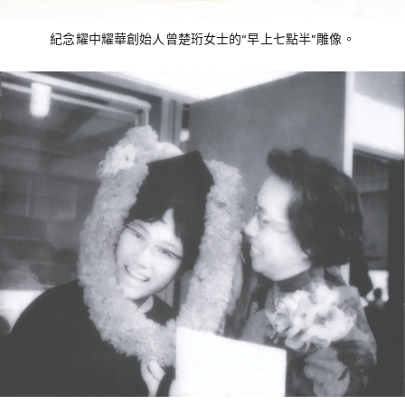
紀念耀中耀華創始人曾楚珩女士的“早上七點半”雕像。