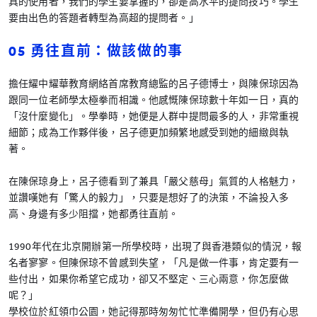
具的使用者，我們的學生要掌握的，卻是高水平的提問技巧。學生
要由出色的答題者轉型為高超的提問者。」
05 勇往直前：做該做的事
擔任耀中耀華教育網絡首席教育總監的呂子德博士，與陳保琼因為
跟同一位老師學太極拳而相識。他感慨陳保琼數十年如一日，真的
「沒什麼變化」。學拳時，她便是人群中提問最多的人，非常重視
細節；成為工作夥伴後，呂子德更加頻繁地感受到她的細緻與執
著。
在陳保琼身上，呂子德看到了兼具「嚴父慈母」氣質的人格魅力，
並讚嘆她有「驚人的毅力」，只要是想好了的決策，不論投入多
高、身邊有多少阻擋，她都勇往直前。
1990年代在北京開辦第一所學校時，出現了與香港類似的情況，報
名者寥寥。但陳保琼不曾感到失望，「凡是做一件事，肯定要有一
些付出，如果你希望它成功，卻又不堅定、三心兩意，你怎麼做
呢？」
學校位於紅領巾公園，她記得那時匆匆忙忙準備開學，但仍有心思