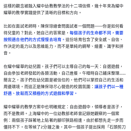
這樣的觀念被融入耀中幼教教學法的十二項信條，幾十年來為耀中
耀華的教學實踐提供了清晰的目標和方向。
比如在面試老師時，陳保琼總會問面試者一個問題——你是如何看
待兒童的？對此，她自己的答案是，
每個孩子的生命都不同，需要
按照適合他們的方式慢慢去培育。
這份培育包含了安全感、自信、
作決定的能力以及思維能力，而不是單純的鋼琴、繪畫、識字和拼
音。
在耀中耀華的幼兒園，孩子們可以主導自己的每一天：自選遊戲，
自由參加老師發起的各類活動，自己進餐，午睡時自己鋪床整理……
簡言之，孩子們在幼兒園是被信任的，他們可以掌控自己的生活和
周邊環境。而這正是陳保琼尽心營造的校園氛圍：
讓孩子們以一種
舒適、放鬆而又積極的方式遊戲和學習。
耀中耀華的教學方案中也明確規定：自由遊戲中，領導者是孩子，
而不是教師。上海耀中的一位幼教部老師曾記錄她觀察的一個案
例：兩個孩子踩著地上貼著的腳印狹路相逢，由於都想先走一步而
僵持不下。在等候了2分鐘之後，其中一個孩子提出採用「石頭剪刀