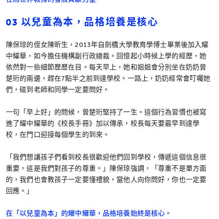
03 以兒童為本，品格培養是核心
陳保琼的侄女陳昕生，2013年自劍橋大學教育學博士畢業後加入耀
中耀華，如今擔任機構副行政總裁。回憶起小時候上學的經歷，她
依然對一些細節歷歷在目。每天早上，她和姐姐會分別坐在奶奶曾
楚珩的兩邊，趕在7點半之前到達學校。一路上，奶奶經常會叮囑她
們，碰到老師和同學一定要問好。
一句「早上好」的問候，曾楚珩堅持了一生。這個行為習慣也被寫
進了耀中耀華的《校長手冊》加以傳承，校長每天要最早到達學
校，在門口迎接每個學生的到來。
「我們想讓孩子們看到校長很歡迎他們回到學校，傳遞這個信息很
重要，這是我們對孩子的尊重。」陳保琼強調，「尊重不是單方面
的，我們也會教孩子一定要懂禮貌，當他人向你問好，你也一定要
回應。」
在「以兒童為本」的耀中耀華，品格培養始終是核心。