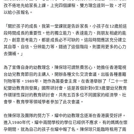
孜不倦地先給家長上課，上完四個課程、雙方理念達到一致，才可
以給小孩報名。
「關於孩子的成長，我第一堂課就是告訴家長，小孩子在12歲前這
段時間成長的重要性。他的獨立能力、表達能力、與朋友相處的能
力、創意思考能力，都是成長必不可缺的。這段時間應該充分建立
其自尊、自信、分辨能力等，錯過了這個階段，則要用更多的心力
去彌補。」
為了宣傳自身的幼教理念，陳保琼可謂煞費苦心，她擔任香港電視
台幼兒教育節目的主講人，開辦各種文化交流會議，出版各種書籍
刊物等等。1989年，她作為籌委會主席，在香港舉辦了「二十一世
紀嬰幼教育與發展」國際研討會，這是首個針對0至3歲嬰幼兒教育
作環球性探討的教育研討會，共有五百多位不同國家的經濟學、社
會學、教育學等領域學者參加了此次會議。
在陳保琼及團隊的努力下，耀中的幼教理念逐漸在香港廣受好評。
進入1980年代，耀中兩間學校的學位已經供不應求，有的媽媽在懷
孕期間，就為自己的孩子在耀中報了名。陳保琼只能臨時租用了兩