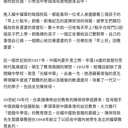
華的幼兒園、小學及中學錯落有致地散落其中。
進入耀中耀華的每個校區，都能看到一位老人身邊圍著三個孩子的
「早上七點半」銅像，銅像紀念的是陳保琼的母親、被學生們親切
稱為校長婆婆的曾楚珩，數十年如一日地每天早上7點半在校門口迎
接孩子們上學。銅像裡的孩子，一個正坐著給自己繫鞋帶，自己的
事情自己做，一個開心地拉著婆婆的手，仿佛在用「早上好」回應
婆婆。
近一個世紀前的1927年，中國內憂外患之際，年僅16歲的曾楚珩受
時代風潮感召，萌生了教育救國的理想。1932年，她獨自創辦了首
間耀中學校，取意「光耀中華」。此後一生，她憑藉著頑強的意志
帶領耀中度過了艱難的抗戰以及戰後的動盪歲月，培養了一代又一
代的學子，包括女兒陳保琼。
20世紀70年代，在美國專修幼兒教育的陳保琼學成歸來，從母親手
中接過耀中這艘航船，牽頭革新中國香港的幼兒教育，大力推行
「遊戲中學習」的教育理念。在耀中蓬勃發展的基礎上，陳保琼與
先生葉國華教授在1998年創立了以招收中國內地學生為主的耀華教
育系列。