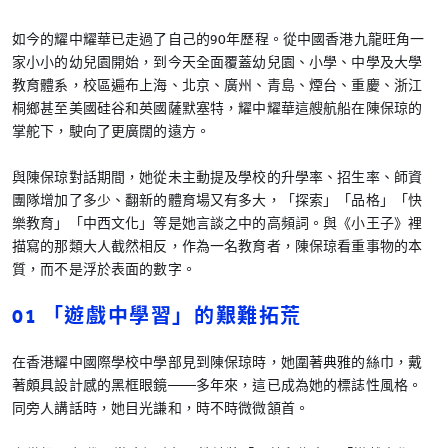
如今的耀中耀華已走過了自己的90年歷程。從中國香港九龍旺角一
家小小的幼兒園開始，到今天全面覆蓋幼兒園、小學、中學及大學
教育體系，校區遍布上海、北京、廣州、青島、煙台、重慶、浙江
桐鄉甚至美國硅谷和英國薩默塞特，耀中耀華這艘航船在陳保琼的
掌舵下，駛向了更廣闊的遠方。
與陳保琼對話期間，她從未主動提及學校的升學率、招生率、師資
團隊增加了多少、翻新的體育場又有多大，「探索」「品格」「快
樂教育」「中西文化」等是她言談之中的高頻詞。與《小王子》裡
描寫的那類大人截然相反，作為一名教育者，陳保琼看重事物的本
質，而不是浮於表面的數字。
01 「遊戲中學習」的艱難拓荒
在香港耀中國際學校中學部見到陳保琼時，她圍著典雅的絲巾，戴
著頗具設計感的黑框眼鏡——多年來，這已成為她的標誌性風格。
同旁人講話時，她目光謙和，時不時微微頷首。