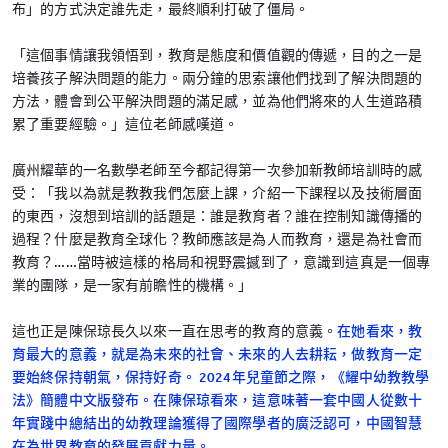
布」的方式決定誰先走，最終順利打破了僵局。
「這個事情讓我領悟到，教育是態度和價值觀的傳遞，目的之一是
培養孩子解決問題的能力。兩分鐘的思索讓他們找到了解決問題的
方法，體會到公平解決問題的滿足感，並為他們將來的人生道路積
累了重要經驗。」這位老師感嘆道。
廣州耀華的一名數學老師至今都記得第一次參加新教師培訓時的感
受：「我以為就是教教我們怎麼上課，介紹一下課程以及技術層面
的東西，沒想到培訓的話題是：誰是教育者？誰在控制知識傳播的
過程？什麼是教育全球化？教師應該是為人而教育，還是為社會而
教育？……當時被這樣的格局和視野震撼到了，意識到這真是一個專
業的團隊，是一家有前瞻性的機構。」
這也正是陳保琼長久以來一直在思考的教育的意義。
在她看來，教
育最大的意義，就是為未來的社會、未來的人去耕耘，做教育一定
要始終保持朝氣，保持好奇。 2024年兒童節之際，《耀中幼教教學
法》簡體中文版發布。在陳保琼看來，這意味著一套中國人從數十
年實踐中總結出的幼教理論獲得了國際學者的廣泛認可，中國智慧
在為世界教育的發展貢獻力量。