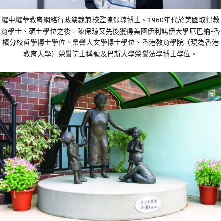
耀中耀華教育網絡行政總裁兼校監陳保琼博士。1960年代於美國取得教
育學士、碩士學位之後，陳保琼又先後獲得美國伊利諾伊大學厄巴納-香
檳分校哲學博士學位、榮譽人文學博士學位、香港教育學院（現為香港
教育大學）榮譽院士稱號及巴斯大學榮譽法學博士學位。