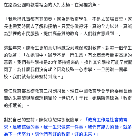
在路過公園時觀看裡面的人打太極、在河裡釣魚。
「我覺得凡事都有其節奏，因為是教育學生，不是去菜場買菜，家
長也需要時間去了解和接納。只要你做得好，真的全力以赴，真誠
為那裡的市民服務，提供高品質的教育，人們就會意識到。」
這些年來，陳昕生更加真切地感受到陳保琼對教育、對每一個學生
的執著：「在她眼中，辦學不是一門生意，有比商業考量更高遠的
意義。我們有些學校是20年堅持過來的，換作其它學校可能早就關
閉了，為什麼我們沒有呢？因為校監一心辦學，一旦開辦一間學
校，我們就有使命堅持到底。」
曾任教育部基礎教育二司副司長、現任中國教育學會學術委員會顧
問的朱慕菊與陳保琼相識於上世紀八十年代，她稱陳保琼為「教育
的拓荒者」。
對於自己的堅持，陳保琼想得卻很簡單，
「教育工作是社會的需
求，是我該做的事，我一生只做這一件事。我們有能力的話，就多
為下一代努力，讓他們有好的教育，好的未來。」