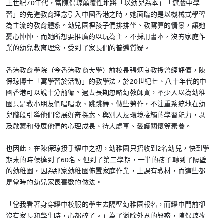
上世紀70年代，當陳保琼顛覆性地將「以幼兒為本」「遊戲中學
習」的先進教育理念引入中國香港之時，她面臨的是以機械式學習
為主流的教育體系。幼兒園裡孩子們排排坐、教寫算的情景，讓她
憂心忡忡。而她所想要推廣的以玩為主，不採用書本，沒有家庭作
業的幼兒教育理念，受到了家長們的普遍質疑。
香港教育學院（今香港教育大學）前校長張炳良教授曾經評價，陳
保琼博士「寓學習於活動」的教學法，於20世紀七、八十年代的中
國香港可以說十分前衛。過去長期忽略幼教師資，不少人以為幼稚
園只是教小朋友們唱唱歌、跳跳舞、做些勞作，不注重系統地在幼
兒階段引導他們發展好奇探索、與別人及環境接觸的學習能力，以
及啟蒙和發展他們的心理成長、待人處事、愛護關懷等素養。
也因此，在陳保琼接手耀中之初，幼稚園只招收到2名幼兒，快到學
期末的時候達到了60名。但到了第二學期，一半的孩子轉到了隔壁
的幼稚園，因為那家幼稚園佈置家庭作業，上課有教材，而這些都
是當時的幼兒家長喜歡的做法。
「當我看著身穿耀中校服的學生去隔壁幼稚園報名，而耀中門前卻
沒有家長和學生時，心都碎了。」為了消除外界的疑惑，陳保琼孜