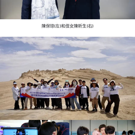
陳保琼(左)和侄女陳昕生(右)