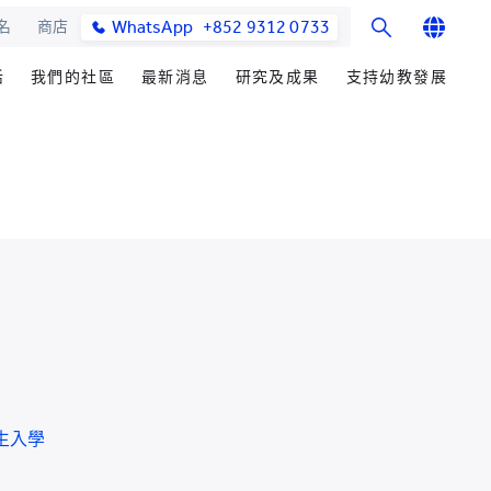
WhatsApp
+852 9312 0733
名
商店
English
活
我們的社區
最新消息
研究及成果
支持幼教發展
繁體中文
士課程
館與校園設施
合作伙伴
學院消息
研究辦事處
籌募重點
简体中文
教學院
園
參與社區發展
媒體報導
研究領域
善長芳名錄
發展處
畢業生及校友
學院通訊及刊物
研究發展
立即捐贈
心聲及分享
最新活動
楚珩教育研究所
耀中傑出教育家
活動
中華蒙學苑
業生
網站
交流
詢
生入學