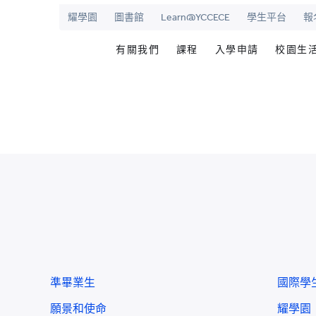
耀學園
圖書館
Learn@YCCECE
學生平台
報
有關我們
課程
入學申請
校園生
院
華學校
歡迎辭
文憑/高級文憑/副學士/學
最新活動
圖書
校長室
研究生課程
為何選擇耀中幼
耀學
耀中
持續專業進修教育
網上報名
學生
願景和使命
耀中耀華明師計劃
内地生入學
學生
學院管治
獎學金及助學金
國際學生入學
學生
領導團隊
準畢
報名網站
報名
傑出人士
學生
查
職位空缺
準畢業生
國際學
聯絡我們
願景和使命
耀學園