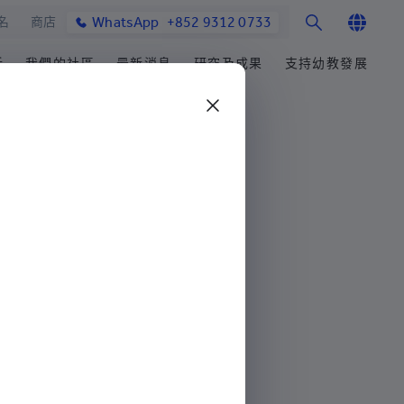
WhatsApp
+852 9312 0733
名
商店
English
活
我們的社區
最新消息
研究及成果
支持幼教發展
繁體中文
士課程
館與校園設施
合作伙伴
學院消息
研究辦事處
籌募重點
简体中文
教學院
園
參與社區發展
媒體報導
研究領域
善長芳名錄
發展處
畢業生及校友
學院通訊及刊物
研究發展
立即捐贈
心聲及分享
最新活動
楚珩教育研究所
耀中傑出教育家
活動
中華蒙學苑
業生
網站
交流
息
詢
生