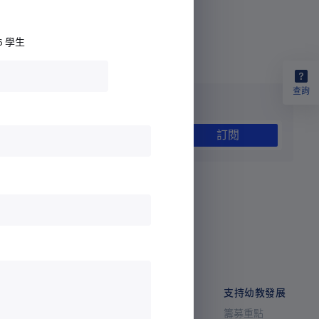
6 學生
查詢
訂閱最新耀中耀華通訊
訂閱
最新消息
研究及成果
支持幼教發展
學院消息
研究辦事處
籌募重點