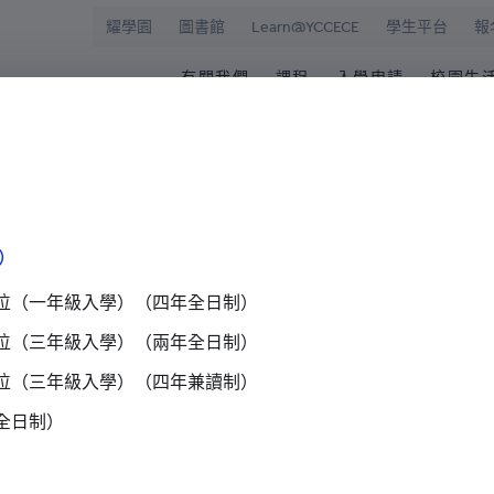
耀學園
圖書館
Learn@YCCECE
學生平台
報
有關我們
課程
入學申請
校園生
院
華學校
歡迎辭
文憑/高級文憑/副學士/學
最新活動
圖書
校長室
研究生課程
為何選擇耀中幼
耀學
耀中
持續專業進修教育
網上報名
學生
）
願景和使命
耀中耀華明師計劃
内地生入學
學生
學院管治
獎學金及助學金
國際學生入學
學生
位（一年級入學）（四年全日制）
位（三年級入學）（兩年全日制）
領導團隊
準畢
報名網站
報名
位（三年級入學）（四年兼讀制）
傑出人士
學生
媒體報導
學院消
查
全日制）
職位空缺
獎學金及助學金
準畢業
）
聯絡我們