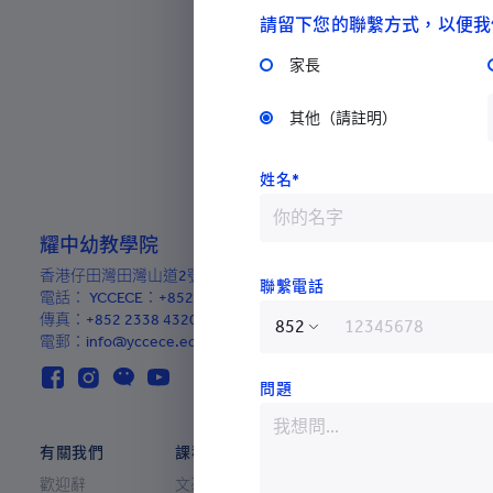
請留下您的聯繫方式，以便我
家長
其他（請註明）
姓名*
耀中幼教學院
香港仔田灣田灣山道2號
聯繫電話
電話：
YCCECE：+852 3977 9877
/
Pamela Peck Discovery Sp
傳真：+852 2338 4320
電郵：info@yccece.edu.hk
香港特別行政區
問題
中國
阿富汗
有關我們
課程
入學
阿爾巴尼亞
歡迎辭
文憑/高級文憑/副學士/學士課程
最新