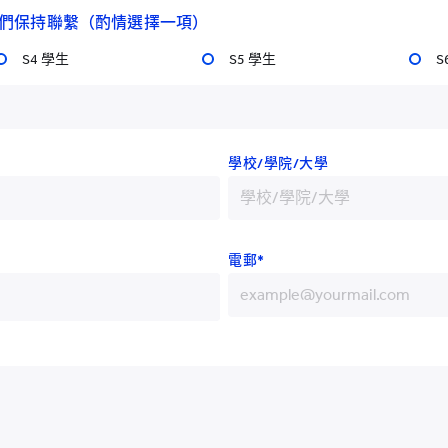
們保持聯繫（酌情選擇一項）
S4 學生
S5 學生
S
耀中幼教學院
學校/學院/大學
電郵*
ace：+852 3977 9820
+852
+86
+93
申請
校園生活
我們的社區
+355
活動
圖書館與校園設施
合作伙伴