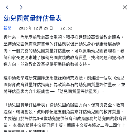
幼兒園質量評估量表
新聞
2023 年 12 月 29 日
22 : 52
近年來，內地學前教育高度重視、積極推進建設高質量教育體系，
堅持幼兒園保育教育質量的評估應以促進幼兒身心健康發展為導
向。一個完善的幼兒園質量評估量表，可以幫助幼兒園管理者、教
師和家長更清晰地了解幼兒園實踐的教育質量，找出問題和提出改
進方向，並為教育改革提供更準確的數據支持。
耀中幼教學院研究團隊運用嚴謹的研究方法，創建岀一個以《幼兒
園保育教育質量評估指南》為政策基石的幼兒園質量評估量表 ，並
將評估量表內容岀版成書 — 「幼兒園質量評估量表」。
「幼兒園質量評估量表」從幼兒園的辦園方向、保育與安全、教育
過程、環境創設、教師隊伍這五個角度來評估幼兒園的教育質量。
主要適用於評估為3-6歲幼兒提供保育和教育服務的幼兒園的教育質
量。 本書的繁體中文版已經岀版，簡體中文版亦將於二零二四年上