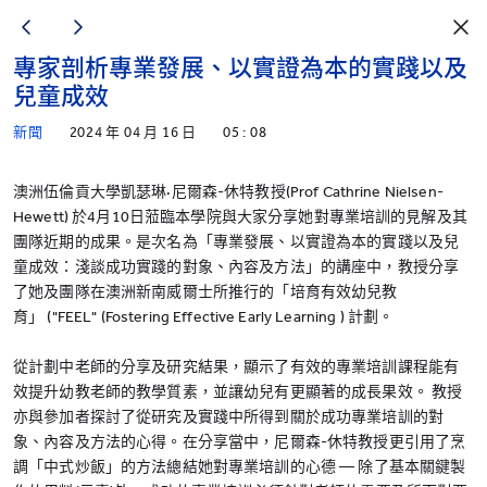
專家剖析專業發展、以實證為本的實踐以及
兒童成效
新聞
2024 年 04 月 16 日
05 : 08
澳洲伍倫貢大學凱瑟琳·尼爾森-休特教授(Prof Cathrine Nielsen-
Hewett) 於4月10日蒞臨本學院與大家分享她對專業培訓的見解及其
團隊近期的成果。是次名為「專業發展、以實證為本的實踐以及兒
童成效：淺談成功實踐的對象、內容及方法」的講座中，教授分享
了她及團隊在澳洲新南威爾士所推行的「培育有效幼兒教
育」 ("FEEL" (Fostering Effective Early Learning ) 計劃。
從計劃中老師的分享及研究結果，顯示了有效的專業培訓課程能有
效提升幼教老師的教學質素，並讓幼兒有更顯著的成長果效。 教授
亦與參加者探討了從研究及實踐中所得到關於成功專業培訓的對
象、內容及方法的心得。在分享當中，尼爾森-休特教授更引用了烹
調「中式炒飯」的方法總結她對專業培訓的心德 — 除了基本關鍵製