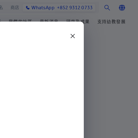
WhatsApp
+852 9312 0733
名
商店
English
活
我們的社區
最新消息
研究及成果
支持幼教發展
繁體中文
士課程
館與校園設施
合作伙伴
研究辦事處
學院消息
籌募重點
简体中文
教學院
園
參與社區發展
研究領域
媒體報導
善長芳名錄
發展處
畢業生及校友
研究發展
學院通訊及刊物
立即捐贈
心聲及分享
楚珩教育研究所
最新活動
耀中傑出教育家
活動
中華蒙學苑
業生
目
網站
交流
詢