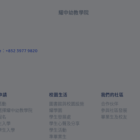
+994
耀中幼教學院
+1-242
+973
+880
ace：+852 3977 9820
+1-246
+375
+32
+501
申請
校園生活
我們的社區
+229
活動
圖書館與校園設施
合作伙伴
+1-441
選擇耀中幼教學院
耀學園
參與社區發展
報名
學生發展處
畢業生及校友
+975
生入學
學生心聲及分享
學生入學
學生活動
+591
準畢業生