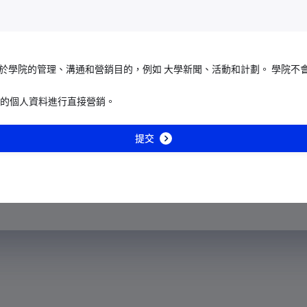
+213
成立，是一個常設、以行動為本的
提供整體督導，並就兒童發展及
+1-684
次，並監察其實施情況。委員會
+376
於學院的管理、溝通和營銷目的，例如 大學新聞、活動和計劃。 學院不
的不同界別及專業機構同心協
+244
愛兒童的共融社會。
的個人資料進行直接營銷。
+1-264
提交
+672
+1-268
+54
+374
+297
+61
+43