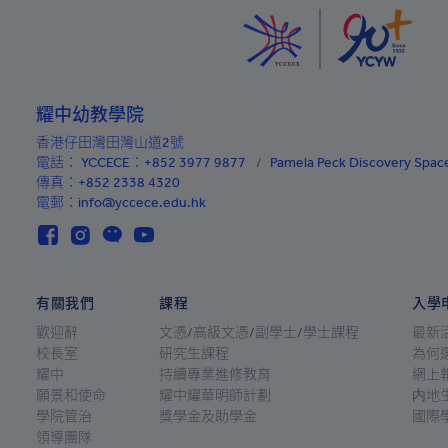
阿塞拜疆
巴哈馬
巴林
耀中幼教學院
孟加拉國
香港仔田灣田灣山道2號
電話：
YCCECE：+852 3977 9877
巴巴多斯
/
Pamela Peck Discovery Sp
傳真：+852 2338 4320
白俄羅斯
電郵：info@yccece.edu.hk
比利時
伯利茲
有關我們
課程
入學
貝寧
歡迎辭
文憑/高級文憑/副學士/學士課程
最新
百慕大
校長室
研究生課程
為何
耀中
持續專業進修教育
網上
不丹
願景和使命
耀中耀華明師計劃
内地
學院管治
獎學金及助學金
國際
玻利維亞
領導團隊