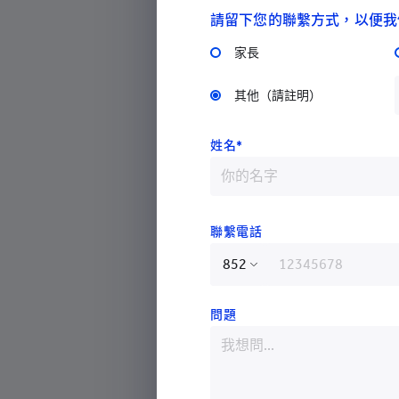
請留下您的聯繫方式，以便我
耀中幼教學院欣然地宣布一個名為 
對兒童保護的認識＞的項目即將推
家長
資助，是學院第一個由兒童福祉及
其他（請註明）
該計劃由耀中幼教學院的助理教授兼耀學園
姓名*
士領導，主要目標是針對為特殊教
照顧者提服務的單位，研發一套保護
目亦直接為特殊教育需要和少數族
適合長遠發展且精心設計的教材， 
聯繫電話
保護兒童的認知。
香港特別行政區
從今年六月開始，此項目會為參與
問題
中國
兒童的家長／照顧者舉辦一系列的
至世界各地在保護兒童方面的措施。
阿富汗
布。
阿爾巴尼亞