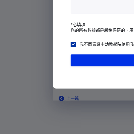
阿爾及利亞
兒童事務委員會在2018年6月1日
高層次諮詢組織，對兒童相關事務
美屬薩摩亞
成長制定政策、訂定策略及工作優
*必填項
安道爾
您的所有數據都是嚴格保密的，用
統籌政府各政策局及部門，與民間
安哥拉
力，守護兒童的福祉及建設一個關
我不同意耀中幼教學院使用我
安圭拉
南極洲
安提瓜和巴布達
阿根廷
亞美尼亞
上一篇
阿魯巴島
澳大利亞
奧地利