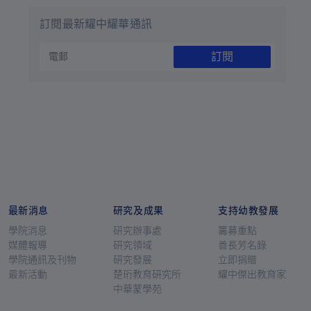
訂閱最新耀中耀華通訊
訂閱
最新消息
研究及成果
支持幼教發展
學院消息
研究辦事處
籌募重點
媒體報導
研究領域
善長芳名錄
學院通訊及刊物
研究發展
立即捐贈
最新活動
楚珩教育研究所
耀中傑出教育家
中華蒙學苑