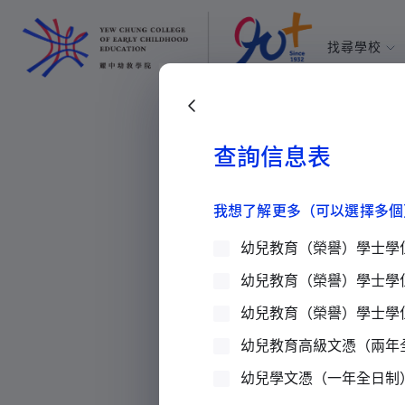
找尋學校
耀中幼教學
所有耀中耀
返回上一頁
查詢信息表
學院消息
>
新聞
>
耀中幼教學
我想了解更多（可以選擇多個
幼兒教育（榮譽）學士學
幼兒教育（榮譽）學士學
耀中幼教學院即
幼兒教育（榮譽）學士學
新聞
2024 年 02 月 27 日
18 : 
幼兒教育高級文憑（兩年
幼兒學文憑（一年全日制