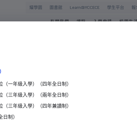
耀學園
圖書館
Learn@YCCECE
學生平台
報
有關我們
課程
入學申請
校園生
院
華學校
歡迎辭
文憑/高級文憑/副學士/學
最新活動
圖書
校長室
研究生課程
為何選擇耀中幼
耀學
耀中
持續專業進修教育
網上報名
學生
院即將推出守護天使（GAP）項目
）
願景和使命
耀中耀華明師計劃
内地生入學
學生
學院管治
獎學金及助學金
國際學生入學
學生
位（一年級入學）（四年全日制）
位（三年級入學）（兩年全日制）
領導團隊
準畢
將推出守護天使（GAP）項
報名網站
報名
位（三年級入學）（四年兼讀制）
傑出人士
學生
05
查
全日制）
職位空缺
）
聯絡我們