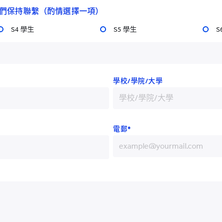
們保持聯繫（酌情選擇一項）
＜守護天使（GAP）：加強群體
出。該項目是由兒童事務委員會
S4 學生
S5 學生
S
發展資助計劃所支持的項目。
聯席總監Ana Olguin 博
學校/學院/大學
育需要和少數族裔兒童的家長／
兒童的教材。與此同時， 此項
裔兒童的家長／照顧者提供一套
並小組分享機會，以增強他們對
電郵*
+852
計劃的特殊教育需要及少數族裔
+86
工作坊，深入探討現時香港，乃
 工作坊及計劃詳情將會稍後公
+93
+355